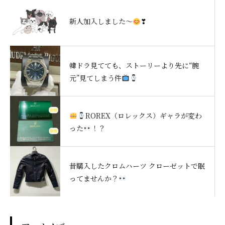
新人加入しました～
❣
韓ドラ見てても、ストーリーより先に“腕
元”見てしまう件
ROREX（ロレックス）ギャラが変わ
った
！？
昔購入したクロムハーツ クローゼットで眠
ってませんか？