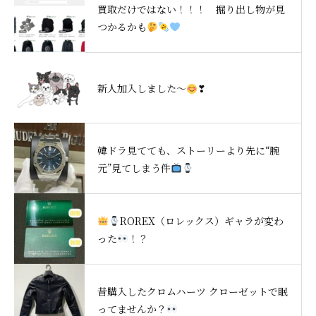
買取だけではない！！！ 掘り出し物が見
つかるかも
新人加入しました～
❣
韓ドラ見てても、ストーリーより先に“腕
元”見てしまう件
ROREX（ロレックス）ギャラが変わ
った
！？
昔購入したクロムハーツ クローゼットで眠
ってませんか？