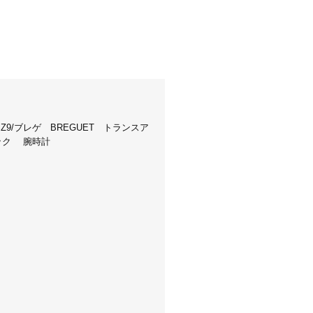
2/SZ9/ブレゲ BREGUET トランスア
ック 腕時計