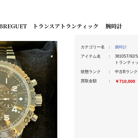
ブレゲ BREGUET トランスアトランティック 腕時計
カテゴリー名
：
腕時計
アイテム名
：
3810ST/9
トランティ
状態ランク
：
中古Bランク
買取金額
：
￥710,000