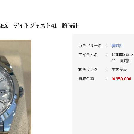
OLEX デイトジャスト41 腕時計
カテゴリー名
：
腕時計
アイテム名
：
126300/
41 腕時計
状態ランク
：
中古美品
買取金額
：
￥950,000