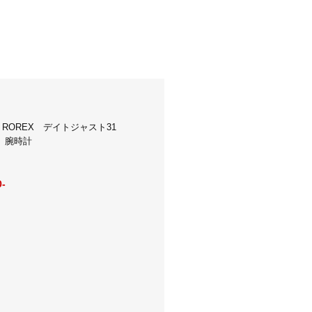
ROREX デイトジャスト31
R 腕時計
0-