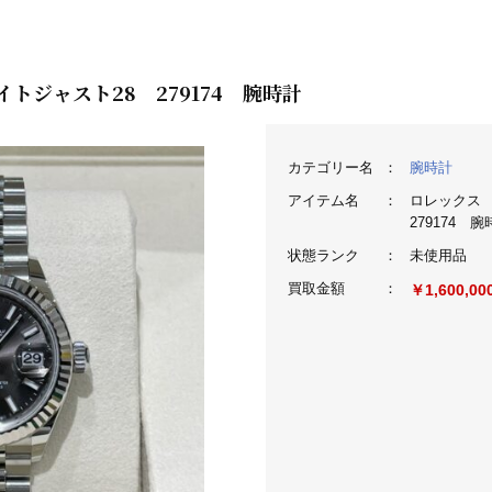
トジャスト28 279174 腕時計
カテゴリー名
：
腕時計
アイテム名
：
ロレックス 
279174 
状態ランク
：
未使用品
買取金額
：
￥1,600,00