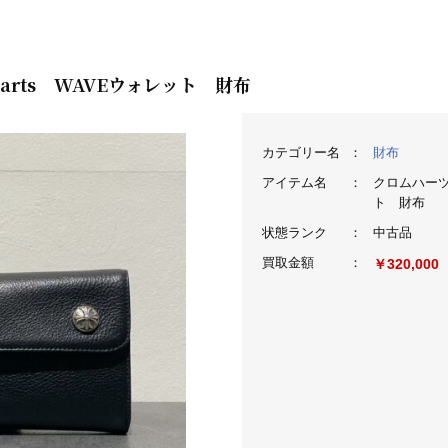
Hearts WAVEウォレット 財布
カテゴリー名
：
財布
アイテム名
：
クロムハーツ 
ト 財布
状態ランク
：
中古品
買取金額
：
￥320,000