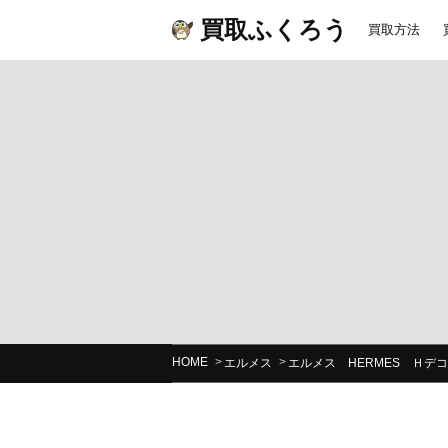
買取ふくろう
買取方法
HOME
エルメス
エルメス HERMES Ｈデ