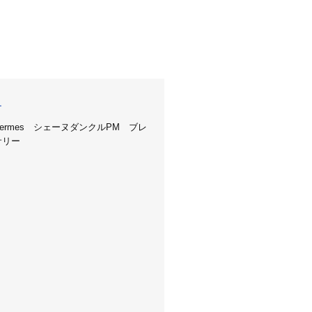
ー
ermes シェーヌダンクルPM ブレ
サリー