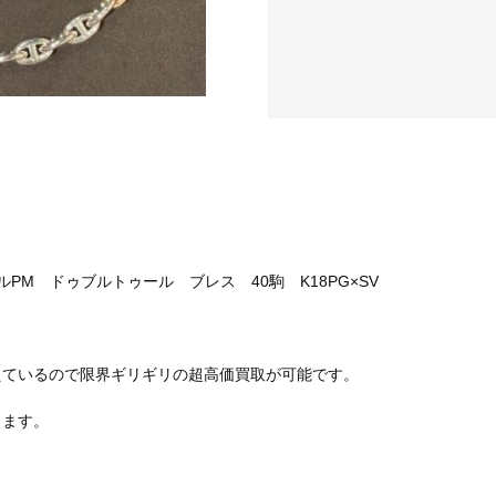
ルPM ドゥブルトゥール ブレス 40駒 K18PG×SV
えているので限界ギリギリの超高価買取が可能です。
します。