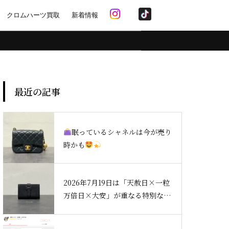
クロムハーツ買取
新着情報
最近の記事
眠っているシャネルは今が売り
時かも
2026年7月19日は「天赦日×一粒
万倍日×大安」が重なる特別な開
運日でした