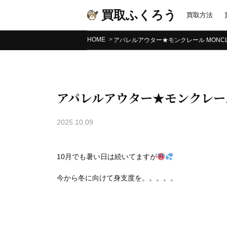
買取ふくろう
買取方法
HOME
アパレルアウター★モンクレール MONC
アパレルアウター★モンクレール
2025.10.09
10月でも暑い日は続いてますが
今から冬に向けて身支度を。。。。。