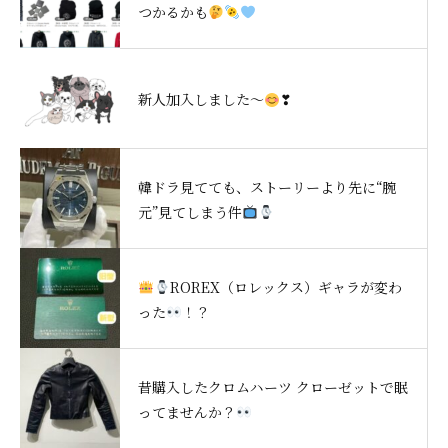
つかるかも
新人加入しました～
❣
韓ドラ見てても、ストーリーより先に“腕
元”見てしまう件
ROREX（ロレックス）ギャラが変わ
った
！？
昔購入したクロムハーツ クローゼットで眠
ってませんか？